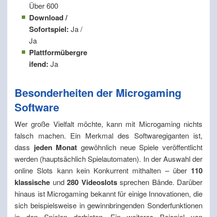
Über 600
Download /
Sofortspiel:
Ja /
Ja
Plattformübergre
ifend:
Ja
Besonderheiten der Microgaming
Software
Wer große Vielfalt möchte, kann mit Microgaming nichts
falsch machen. Ein Merkmal des Softwaregiganten ist,
dass
jeden Monat
gewöhnlich neue Spiele veröffentlicht
werden (hauptsächlich Spielautomaten). In der Auswahl der
online Slots kann kein Konkurrent mithalten – über
110
klassische
und
280 Videoslots
sprechen Bände. Darüber
hinaus ist Microgaming bekannt für einige Innovationen, die
sich beispielsweise in gewinnbringenden Sonderfunktionen
in den Spielen darbieten. Ein weiteres Beispiel von