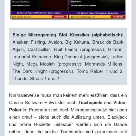
Einige Microgaming Slot Klassiker (alphabetisch):
Alaskan Fishing, Avalon, Big Kahuna, Break da Bank
Again, Cashapillar, Fruit Fiesta (progressiv), Hitman,
Immortal Romance, King Cashalot (progressiv), Ladies
Night, Mega Moolah (progressiv), Mermaids Millions,
The Dark Knight (progressiv), Tomb Raider 1 und 2,
Thunder Struck 1 und 2
Normalerweise muss man keinem mehr erzählen, dass ein
Casino Software Entwickler auch
Tischspiele
und
Video-
Poker
im Programm hat, doch Microgaming setzt hier noch
einen drauf – siehe auch die Auflistung unten. Blackjack
und online Roulette Liebhaber werden sich die Hände
reiben, denn die beiden Tischspiele sind gemeinsam mit