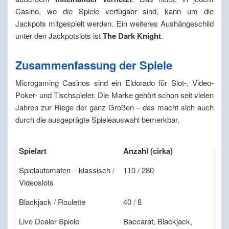
Casino, wo die Spiele verfügabr sind, kann um die
Jackpots mitgespielt werden. Ein weiteres Aushängeschild
unter den Jackpotslots ist
The Dark Knight
.
Zusammenfassung der Spiele
Microgaming Casinos sind ein Eldorado für Slot-, Video-
Poker- und Tischspieler. Die Marke gehört schon seit vielen
Jahren zur Riege der ganz Großen – das macht sich auch
durch die ausgeprägte Spieleauswahl bemerkbar.
Spielart
Anzahl (cirka)
Spielautomaten – klassisch /
110 / 280
Videoslots
Blackjack / Roulette
40 / 8
Live Dealer Spiele
Baccarat, Blackjack,