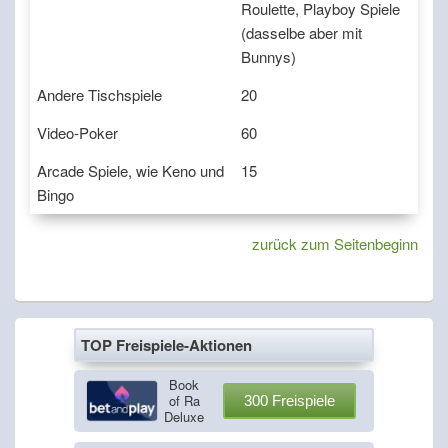
Roulette, Playboy Spiele
(dasselbe aber mit
Bunnys)
Andere Tischspiele
20
Video-Poker
60
Arcade Spiele, wie Keno und
15
Bingo
zurück zum Seitenbeginn
Primärer
Seitenleisten-
TOP Freispiele-Aktionen
Widgetbereich
Book
of Ra
300 Freispiele
Deluxe