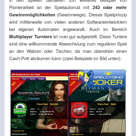
Pionierarbeit ist der Spielautomat mit
243 oder mehr
Gewinnmöglichkeiten
(Gewinnwege). Dieses Spielprinzip
wird mittlerweile von vielen anderen Softwareentwicklern
bei eigenen Automaten angewandt. Auch im Bereich
Multiplayer Turniere
ist man gut aufgestellt. Diese Tuniere
sind eine willkommende Abwechslung zum regulären Spiel
an den Walzen oder Tischen, da man obendrein einen
Cash-Pott abräumen kann (zwei Beispiele im Bild unten).